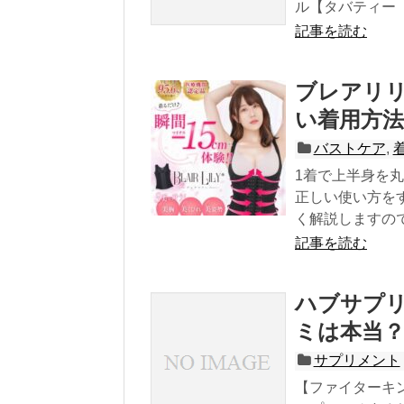
ル【タバティー（T
記事を読む
ブレアリ
い着用方
バストケア
,
1着で上半身を
正しい使い方を
く解説しますの
記事を読む
ハブサプリ
ミは本当
サプリメント
【ファイターキン