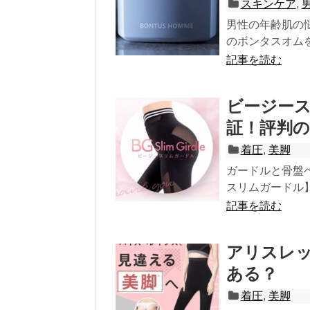
スキンケア
,
男性の年齢肌の
のボンタスオムを
記事を読む
ビージー
証！評判
着圧
,
美脚
ガードルと骨盤
スリムガードル】
記事を読む
アリスレ
ある？
着圧
,
美脚