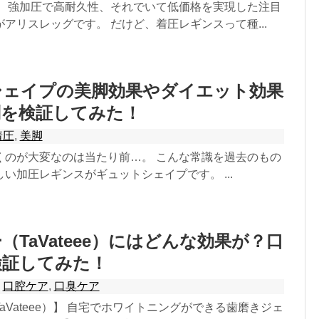
】 強加圧で高耐久性、それでいて低価格を実現した注目
アリスレッグです。 だけど、着圧レギンスって種...
シェイプの美脚効果やダイエット効果
判を検証してみた！
着圧
,
美脚
くのが大変なのは当たり前…。 こんな常識を過去のもの
い加圧レギンスがギュットシェイプです。 ...
（TaVateee）にはどんな効果が？口
検証してみた！
,
口腔ケア
,
口臭ケア
aVateee）】 自宅でホワイトニングができる歯磨きジェ