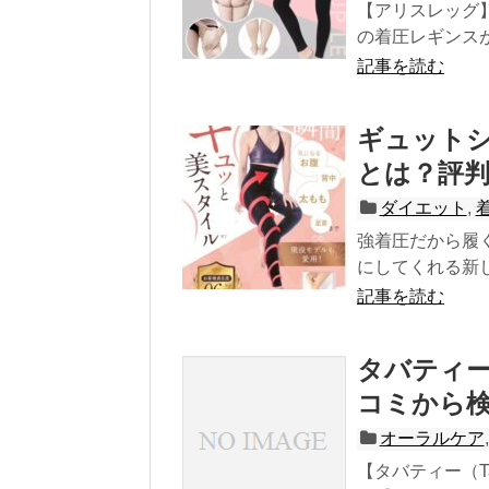
【アリスレッグ
の着圧レギンスが
記事を読む
ギュット
とは？評
ダイエット
,
強着圧だから履
にしてくれる新し
記事を読む
タバティー
コミから
オーラルケア
【タバティー（T