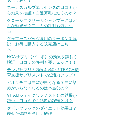
認してみた！
スーナスカルプエッセンスの口コミか
ら効果を検証！白髪薄毛に効くのか？
クローシアクリームシャンプーにはど
んな効果が？口コミの評判も気にな
る！
グラマラスパッツ夏用のクーポンを解
説！お得に購入する販売店はこち
ら！！
HCAサプリ【バニボ】の効果を詳しく
検証！口コミの評判も要チェック！！
テンガサプリの効果を検証！TEAGA精
育支援サプリメントで妊活力アップ！
ビオルチアは白髪が黒くなる？白髪染
めがいらなくなるのは本当なの？
ViTAMシェイクワンミストＣの効果が
凄い！口コミでも話題の秘密とは？
クビレブラックのダイエット効果は？
痩せた体験を詳しく解説！