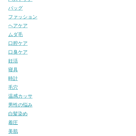
バッグ
ファッション
ヘアケア
ムダ毛
口腔ケア
口臭ケア
妊活
寝具
時計
毛穴
温感カッサ
男性の悩み
白髪染め
着圧
美肌