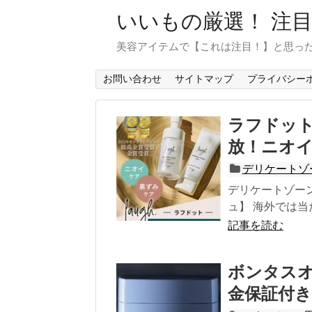
いいもの厳選！ 注
美容アイテムで【これは注目！】と思っ
お問い合わせ
サイトマップ
プライバシー
ラフドッ
放！ニオ
デリケートゾ
デリケートゾー
ュ】 海外では当
記事を読む
ボンタス
金保証付き