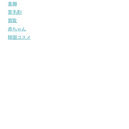
美脚
育毛剤
買取
赤ちゃん
韓国コスメ