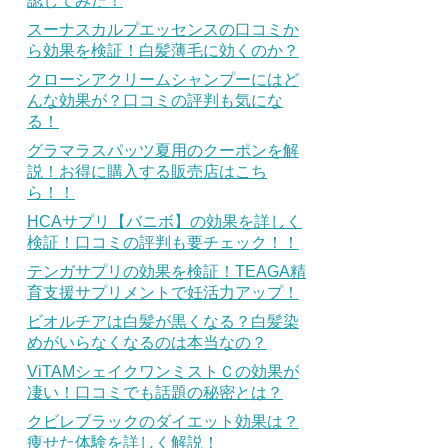
認してみた！
スーナスカルプエッセンスの口コミか
ら効果を検証！白髪薄毛に効くのか？
クローシアクリームシャンプーにはど
んな効果が？口コミの評判も気にな
る！
グラマラスパッツ夏用のクーポンを解
説！お得に購入する販売店はこち
ら！！
HCAサプリ【バニボ】の効果を詳しく
検証！口コミの評判も要チェック！！
テンガサプリの効果を検証！TEAGA精
育支援サプリメントで妊活力アップ！
ビオルチアは白髪が黒くなる？白髪染
めがいらなくなるのは本当なの？
ViTAMシェイクワンミストＣの効果が
凄い！口コミでも話題の秘密とは？
クビレブラックのダイエット効果は？
痩せた体験を詳しく解説！