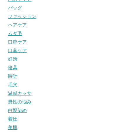
バッグ
ファッション
ヘアケア
ムダ毛
口腔ケア
口臭ケア
妊活
寝具
時計
毛穴
温感カッサ
男性の悩み
白髪染め
着圧
美肌