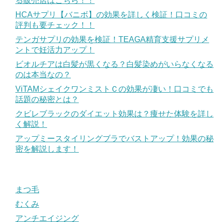
る販売店はこちら！！
HCAサプリ【バニボ】の効果を詳しく検証！口コミの
評判も要チェック！！
テンガサプリの効果を検証！TEAGA精育支援サプリメ
ントで妊活力アップ！
ビオルチアは白髪が黒くなる？白髪染めがいらなくなる
のは本当なの？
ViTAMシェイクワンミストＣの効果が凄い！口コミでも
話題の秘密とは？
クビレブラックのダイエット効果は？痩せた体験を詳し
く解説！
アップミースタイリングブラでバストアップ！効果の秘
密を解説します！
まつ毛
むくみ
アンチエイジング