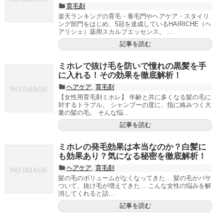
育毛剤
楽天ランキングの育毛・養毛門やヘアケア・スタイリ
ング部門をはじめ、5冠を達成しているHAIRICHE（ヘ
アリシェ）薬用スカルプエッセンス。 ...
記事を読む
ミホレで抜け毛を防いで憧れの黒髪を手
に入れる！その効果を徹底解析！
ヘアケア
,
育毛剤
【女性用育毛剤ミホレ】 年齢と共に多くなる髪の毛に
対するトラブル。 シャンプーの度に、指に絡みつく大
量の髪の毛。 そんな悩...
記事を読む
ミホレの発毛効果は本当なのか？白髪に
も効果あり？気になる秘密を徹底解析！
ヘアケア
,
育毛剤
髪の毛のボリュームがなくなってきた… 髪の毛がパサ
ついて、抜け毛が増えてきた… こんな女性の悩みを解
消してくれると話...
記事を読む