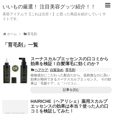
いいもの厳選！ 注目美容グッツ紹介！！
美容アイテムで【これは注目！】と思った商品を紹介していくサ
イトです。
ホーム
育毛剤
「
育毛剤
」
一覧
スーナスカルプエッセンスの口コミから
効果を検証！白髪薄毛に効くのか？
ヘアケア
,
白髪染め
,
育毛剤
植物成分にこだわった配合だから、低刺激なのに高い
効果が期待できるスーナスカルプエッセンス。 その効
果は「毛髪ケア」と「ハリコシ...
記事を読む
HAIRICHE（ヘアリシェ）薬用スカルプ
エッセンスの効果は本当？使った人の口
コミを検証してみた！