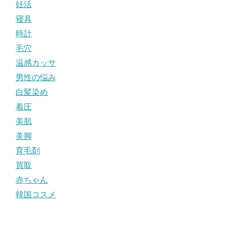
妊活
寝具
時計
毛穴
温感カッサ
男性の悩み
白髪染め
着圧
美肌
美脚
育毛剤
買取
赤ちゃん
韓国コスメ